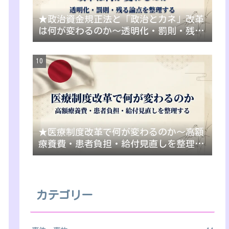
★政治資金規正法と「政治とカネ」改革
は何が変わるのか～透明化・罰則・残る
論点を整理する
★医療制度改革で何が変わるのか～高額
療養費・患者負担・給付見直しを整理す
る
カテゴリー