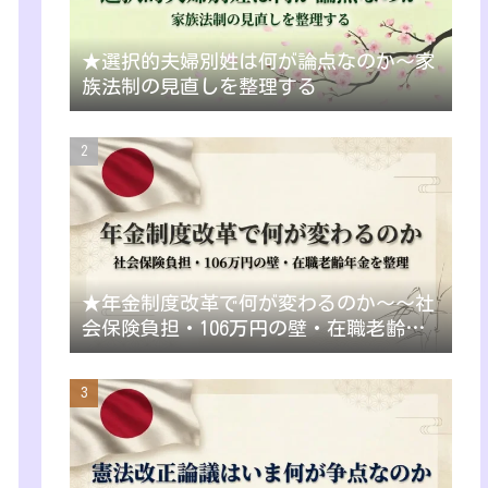
★選択的夫婦別姓は何が論点なのか～家
族法制の見直しを整理する
★年金制度改革で何が変わるのか～～社
会保険負担・106万円の壁・在職老齢年
金を整理