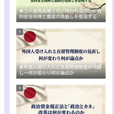
★コメ価格高騰で何が問われるのか～食
料安全保障と農政の見直しを整理する
★外国人受け入れと在留管理制度の見直
し～何が変わり何が論点か