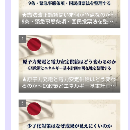
★憲法改正論議はいま何が争点なのか～
9条・緊急事態条項・国民投票法を整理
する
★原子力発電と電力安定供給はどう変わ
るのか～GX政策とエネルギー基本計画の
現在地を整理する