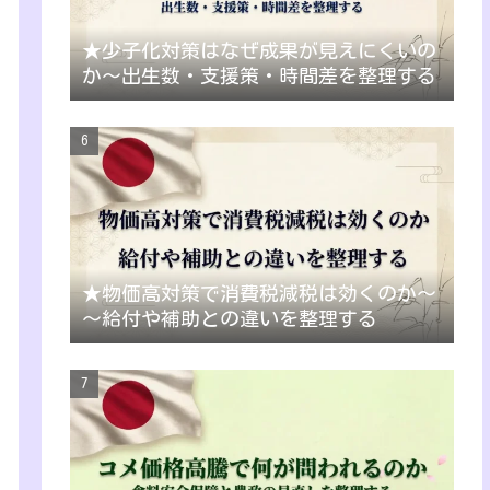
★少子化対策はなぜ成果が見えにくいの
か～出生数・支援策・時間差を整理する
★物価高対策で消費税減税は効くのか～
～給付や補助との違いを整理する